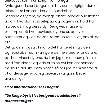
telepatisk kommunikation kan foregå.
Dyrlæger udtaler i bogen om beviser for rigtigheden af
telepatiske kommunikations budskaber.
Landsholdsryttere, og mange andre, bringer budskaber
ud om hvordan etisk telepati, og bogens indhold, har
hjulpet dem og deres dyr. Der gives masser af
eksempler på hvor bevidste dyrene er, og hvor
nuanceret og klart de kan kommunikere til os, om alt og
alle.
Det gode er også at indholdet har givet mig viden
og redskaber, som kan gøre det hele bedre for os alle,
og ikke mindst dyrene. Nu kan jeg om aftenen gå til ro
med fred sindet, og vide at mine dyr kan det samme –
og skulle der ske dem noget, så har jeg redskaberne til
at undersøge hvad jeg præcist skal gøre. Det er
uvurderligt.”
Flere informationer ses i bogen:
”De Kloge Dyr’s Livsberigende budskaber til
menneskeriget”