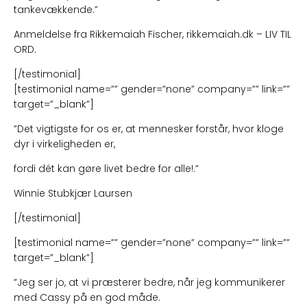
tankevækkende.”
Anmeldelse fra Rikkemaiah Fischer, rikkemaiah.dk – LIV TIL
ORD.
[/testimonial]
[testimonial name=”” gender=”none” company=”” link=””
target=”_blank”]
”Det vigtigste for os er, at mennesker forstår, hvor kloge
dyr i virkeligheden er,
fordi dét kan gøre livet bedre for alle!.”
Winnie Stubkjær Laursen
[/testimonial]
[testimonial name=”” gender=”none” company=”” link=””
target=”_blank”]
”Jeg ser jo, at vi præsterer bedre, når jeg kommunikerer
med Cassy på en god måde.