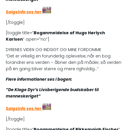
Salgsinfo ses her
[/toggle]
[toggle title=”
Boganmeldelse af
Hugo Hørlych
Karlsen
” open=”no”]
DYRENES VIDEN OG INDSIGT OG MINE FORDOMME
“Det er virkelig en forunderlig oplevelse, når en bog
forandrer ens verden – åbner den på måder, så verden
på én gang bliver større og mere righoldig…”
Flere informationer ses i bogen:
”De Kloge Dyr’s Livsberigende budskaber til
menneskeriget”
Salgsinfo ses her
[/toggle]
[toggle title=”
Boganmeldelse af Rikkemaiah Fischer
”