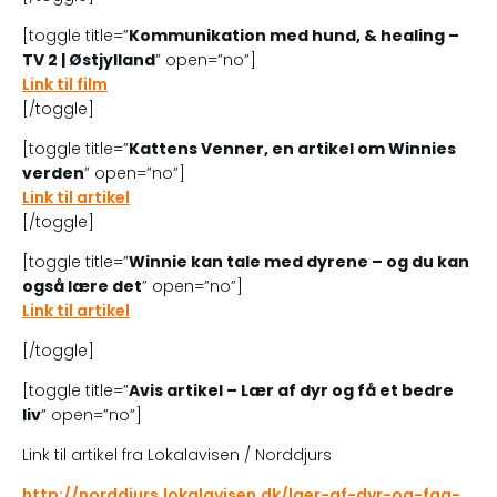
[toggle title=”
Kommunikation med hund, & healing –
TV 2 | Østjylland
” open=”no”]
Link til film
[/toggle]
[toggle title=”
Kattens Venner, en artikel om Winnies
verden
” open=”no”]
Link til artikel
[/toggle]
[toggle title=”
Winnie kan tale med dyrene – og du kan
også lære det
” open=”no”]
Link til artikel
[/toggle]
[toggle title=”
Avis artikel – Lær af dyr og få et bedre
liv
” open=”no”]
Link til artikel fra Lokalavisen / Norddjurs
http://norddjurs.lokalavisen.dk/laer-af-dyr-og-faa-