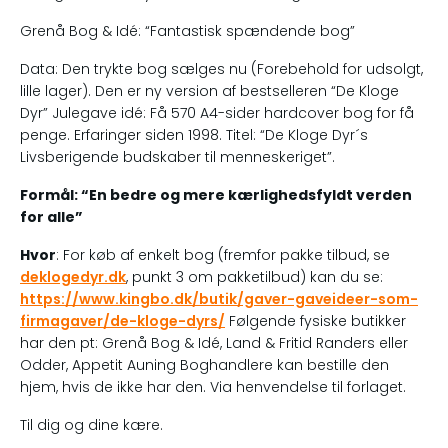
Grenå Bog & Idé: “Fantastisk spændende bog”
Data: Den trykte bog sælges nu (Forebehold for udsolgt,
lille lager). Den er ny version af bestselleren “De Kloge
Dyr” Julegave idé: Få 570 A4-sider hardcover bog for få
penge. Erfaringer siden 1998. Titel: “De Kloge Dyr´s
Livsberigende budskaber til menneskeriget”.
Formål: “En bedre og mere kærlighedsfyldt verden
for alle”
Hvor
: For køb af enkelt bog (fremfor pakke tilbud, se
deklogedyr.dk
, punkt 3 om pakketilbud) kan du se:
https://www.kingbo.dk/butik/gaver-gaveideer-som-
firmagaver/de-kloge-dyrs/
Følgende fysiske butikker
har den pt: Grenå Bog & Idé, Land & Fritid Randers eller
Odder, Appetit Auning Boghandlere kan bestille den
hjem, hvis de ikke har den. Via henvendelse til forlaget.
Til dig og dine kære.