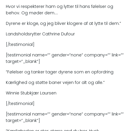
Hvor vi respekterer ham og lytter til hans følelser og
behov. Og møder dem….
Dyrene er kloge, og jeg bliver klogere af at lytte til dem.”
Landsholdsrytter Cathrine Dufour
[/testimonial]
[testimonial name=”” gender=”none” company=”” link=””
target=”_blank”]
”Følelser og tanker tager dyrene som en opfordring
Kærlighed og støtte baner vejen for alt og alle.”
Winnie Stubkjær Laursen
[/testimonial]
[testimonial name=”” gender=”none” company=”” link=””
target=”_blank”]
”Kærligheden er stor, større end du tror. Husk