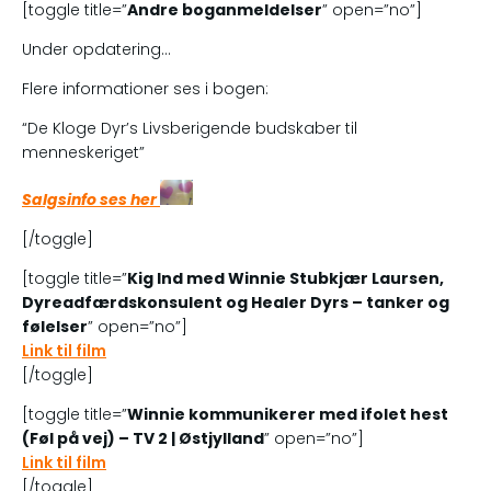
[toggle title=”
Andre boganmeldelser
” open=”no”]
Under opdatering…
Flere informationer ses i bogen:
“De Kloge Dyr’s Livsberigende budskaber til
menneskeriget”
Salgsinfo ses her
[/toggle]
[toggle title=”
Kig Ind med Winnie Stubkjær Laursen,
Dyreadfærdskonsulent og Healer Dyrs – tanker og
følelser
” open=”no”]
Link til film
[/toggle]
[toggle title=”
Winnie kommunikerer med ifolet hest
(Føl på vej) – TV 2 | Østjylland
” open=”no”]
Link til film
[/toggle]