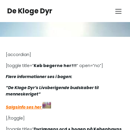
Spring
til
De Kloge Dyr
indhold
[accordian]
[toggle title=”
Køb bøgerne her!!!
” open=”no”]
Flere informationer ses i bogen:
”De Kloge Dyr’s Livsberigende budskaber til
menneskeriget”
Salgsinfo ses her
[/toggle]
[toggle title=”
Dyrlægens ord + bogen på Københavns