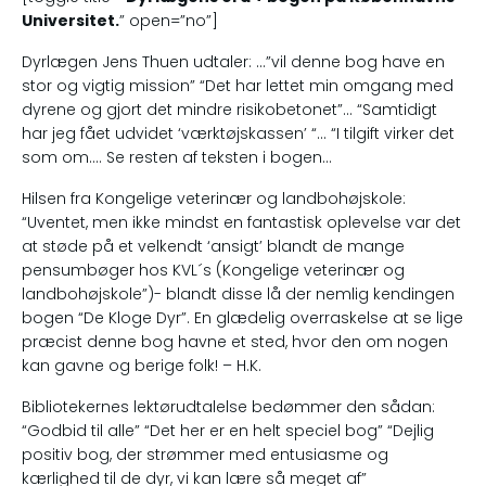
Universitet.
” open=”no”]
Dyrlægen Jens Thuen udtaler: …”vil denne bog have en
stor og vigtig mission” “Det har lettet min omgang med
dyrene og gjort det mindre risikobetonet”… “Samtidigt
har jeg fået udvidet ‘værktøjskassen’ “… “I tilgift virker det
som om…. Se resten af teksten i bogen…
Hilsen fra Kongelige veterinær og landbohøjskole:
“Uventet, men ikke mindst en fantastisk oplevelse var det
at støde på et velkendt ‘ansigt’ blandt de mange
pensumbøger hos KVL´s (Kongelige veterinær og
landbohøjskole”)- blandt disse lå der nemlig kendingen
bogen “De Kloge Dyr”. En glædelig overraskelse at se lige
præcist denne bog havne et sted, hvor den om nogen
kan gavne og berige folk! – H.K.
Bibliotekernes lektørudtalelse bedømmer den sådan:
“Godbid til alle” “Det her er en helt speciel bog” “Dejlig
positiv bog, der strømmer med entusiasme og
kærlighed til de dyr, vi kan lære så meget af”