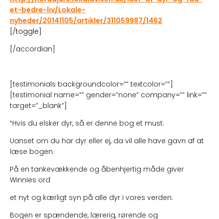
et-bedre-liv/Lokale-
nyheder/20141105/artikler/311059987/1462
[/toggle]
[/accordian]
[testimonials backgroundcolor=”” textcolor=””]
[testimonial name=”” gender=”none” company=”” link=””
target=”_blank”]
“Hvis du elsker dyr, så er denne bog et must.
Uanset om du har dyr eller ej, da vil alle have gavn af at
læse bogen.
På en tankevækkende og åbenhjertig måde giver
Winnies ord
et nyt og kærligt syn på alle dyr i vores verden.
Bogen er spændende, lærerig, rørende og