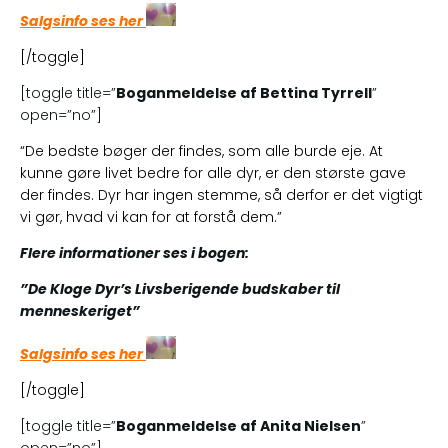
Salgsinfo ses her
[/toggle]
[toggle title=”
Boganmeldelse af Bettina Tyrrell
”
open=”no”]
“De bedste bøger der findes, som alle burde eje. At
kunne gøre livet bedre for alle dyr, er den største gave
der findes. Dyr har ingen stemme, så derfor er det vigtigt
vi gør, hvad vi kan for at forstå dem.”
Flere informationer ses i bogen:
”De Kloge Dyr’s Livsberigende budskaber til
menneskeriget”
Salgsinfo ses her
[/toggle]
[toggle title=”
Boganmeldelse af Anita Nielsen
”
open=”no”]