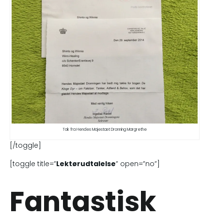
Tak fra Hendes Majestæt Dronning Margrethe
[/toggle]
[toggle title=”
Lektørudtalelse
” open=”no”]
Fantastisk