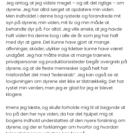
Jeg antog, at jeg vidste meget – og alt det rigtige – om
dyrene. Jeg har altid sørget at opdatere min viden.
Men indholdet i denne bog rystede og forandrede mit
syn på dyrene, min viden, mit liv og min måde at
behandle dyr på. For altid. Jeg ville ønske, at jeg havde
haft viden fra denne bog i alle de år som jeg har haft
med dyr at gøre. Det kunne have gjort at mange
aflivninger, skader, ulykker og lidelser kunne have været
undgået. Jeg har måtte indse at mange trænere,
privatpersoner og produktionssteder begår overgreb på
dyrene, og at de fleste mennesker også helt har
misforstået det med ”lederskab”. Jeg kan også se at
lovgivningen om dyrene slet ikke er tilstrækkelig. Det har
rystet min verden, men jeg er glad for jeg er blevet
klogere.
Imens jeg læste, og skulle forholde mig til at begynde at
tro på den her nye viden, da har det hjulpet mig at
bogens indhold understøttes af den nyere forskning om
dyrene, og der er forklaringer om hvorfor og hvordan