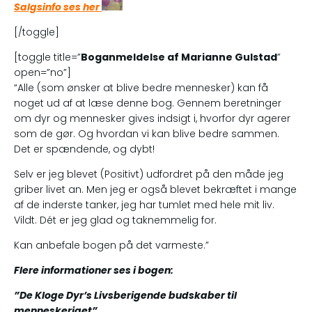
Salgsinfo ses her
[/toggle]
[toggle title=”
Boganmeldelse af Marianne Gulstad
”
open=”no”]
“Alle (som ønsker at blive bedre mennesker) kan få
noget ud af at læse denne bog. Gennem beretninger
om dyr og mennesker gives indsigt i, hvorfor dyr agerer
som de gør. Og hvordan vi kan blive bedre sammen.
Det er spændende, og dybt!
Selv er jeg blevet (Positivt) udfordret på den måde jeg
griber livet an. Men jeg er også blevet bekræftet i mange
af de inderste tanker, jeg har tumlet med hele mit liv.
Vildt. Dét er jeg glad og taknemmelig for.
Kan anbefale bogen på det varmeste.”
Flere informationer ses i bogen:
”De Kloge Dyr’s Livsberigende budskaber til
menneskeriget”