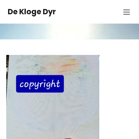
Spring
til
De Kloge Dyr
indhold