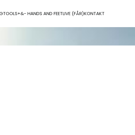
AG
TOOLS
+&- HANDS AND FEET
LIVE (FÅR)
KONTAKT