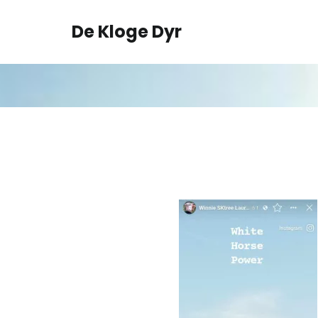
Spring
til
De Kloge Dyr
indhold