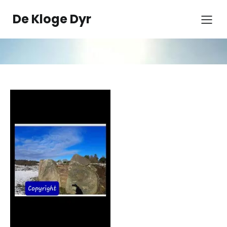
Spring
til
De Kloge Dyr
indhold