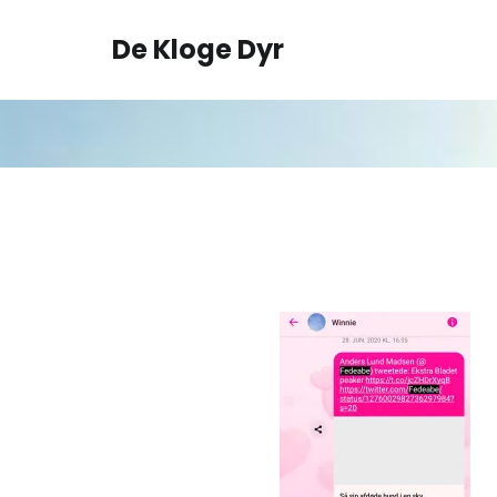
Spring
til
De Kloge Dyr
indhold