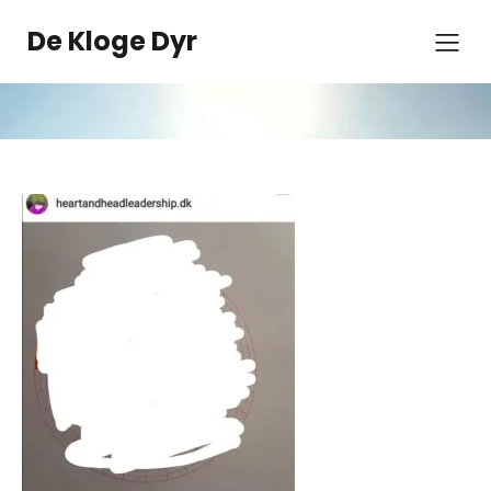
Spring
til
De Kloge Dyr
indhold