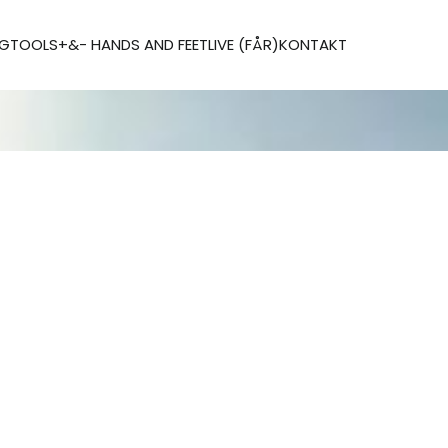
AG
TOOLS
+&- HANDS AND FEET
LIVE (FÅR)
KONTAKT