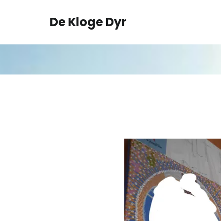
Spring
til
De Kloge Dyr
indhold