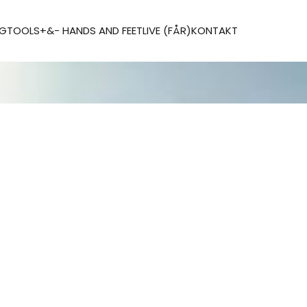
AG
TOOLS
+&- HANDS AND FEET
LIVE (FÅR)
KONTAKT