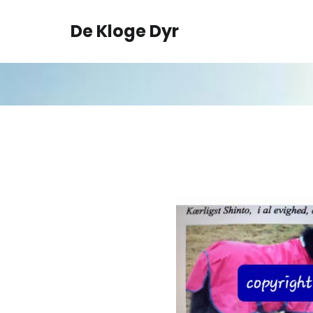
Spring
til
De Kloge Dyr
indhold