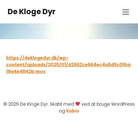
Spring
til
De Kloge Dyr
indhold
https://deklogedyr.dk/wp-
content/uploads/2025/01/d2662ce664ec4a5d9c0fba
19a4e4842b.mov
© 2026 De Kloge Dyr. Skabt med
ved at bruge WordPress
og
Kubio